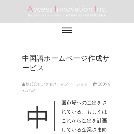
Skip
to
content
株式会社アクセ
中小企業・個人事業主のための売上アッ
プ・業務効率アップのサポートを致しま
す。
ス・イノベーショ
ン
中国語ホームページ作成サ
ービス
株式会社アクセス・イノベーション
2009年
7月7日
中国市場への進出をさ
れている、もしくは
これから進出を計画
している企業さま向