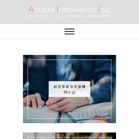
Skip
to
content
株式会社アクセ
中小企業・個人事業主のための売上アッ
プ・業務効率アップのサポートを致しま
す。
ス・イノベーショ
ン
経営革新等支援機
関とは