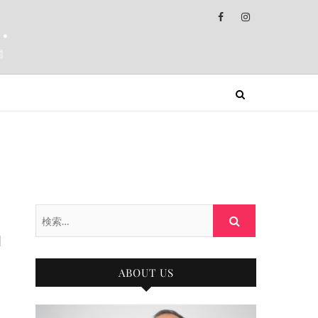
ベーション
ポートを致します。
検
索…
ABOUT US