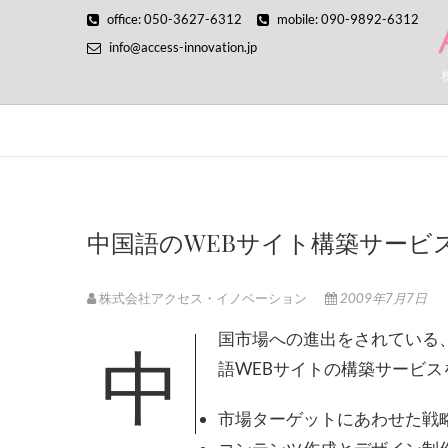
Skip
office: 050-3627-6312
mobile: 090-9892-6312
to
info@access-innovation.jp
content
中国語のWEBサイト構築サービ
株式会社アクセス・イノベーション
2009年7月7日
中国市場への進出をされている、もしくはこれから進出を計画している企業さま向けの中国
語WEBサイトの構築サービ
市場ターゲットにあわせた戦